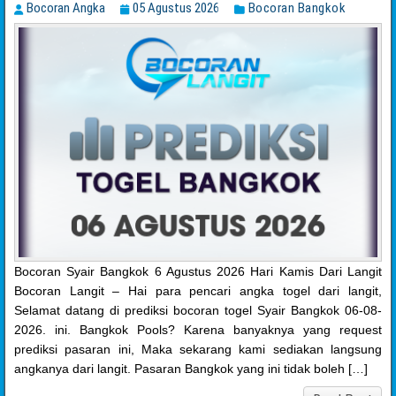
Bocoran Angka
05 Agustus 2026
Bocoran Bangkok
Bocoran Syair Bangkok 6 Agustus 2026 Hari Kamis Dari Langit
Bocoran Langit – Hai para pencari angka togel dari langit,
Selamat datang di prediksi bocoran togel Syair Bangkok 06-08-
2026. ini. Bangkok Pools? Karena banyaknya yang request
prediksi pasaran ini, Maka sekarang kami sediakan langsung
angkanya dari langit. Pasaran Bangkok yang ini tidak boleh […]