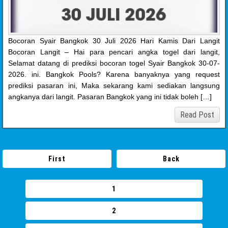
Bocoran Syair Bangkok 30 Juli 2026 Hari Kamis Dari Langit
Bocoran Langit – Hai para pencari angka togel dari langit,
Selamat datang di prediksi bocoran togel Syair Bangkok 30-07-
2026. ini. Bangkok Pools? Karena banyaknya yang request
prediksi pasaran ini, Maka sekarang kami sediakan langsung
angkanya dari langit. Pasaran Bangkok yang ini tidak boleh […]
Read Post
First
Back
1
2