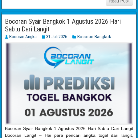
Read Post
Bocoran Syair Bangkok 1 Agustus 2026 Hari
Sabtu Dari Langit
Bocoran Angka
31 Juli 2026
Bocoran Bangkok
Bocoran Syair Bangkok 1 Agustus 2026 Hari Sabtu Dari Langit
Bocoran Langit – Hai para pencari angka togel dari langit,