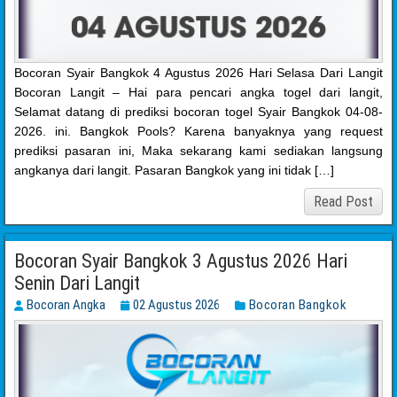
Bocoran Syair Bangkok 4 Agustus 2026 Hari Selasa Dari Langit
Bocoran Langit – Hai para pencari angka togel dari langit,
Selamat datang di prediksi bocoran togel Syair Bangkok 04-08-
2026. ini. Bangkok Pools? Karena banyaknya yang request
prediksi pasaran ini, Maka sekarang kami sediakan langsung
angkanya dari langit. Pasaran Bangkok yang ini tidak […]
Read Post
Bocoran Syair Bangkok 3 Agustus 2026 Hari
Senin Dari Langit
Bocoran Angka
02 Agustus 2026
Bocoran Bangkok