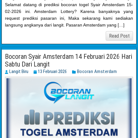
Selamat datang di prediksi bocoran togel Syair Amsterdam 15-
02-2026 ini. Amsterdam Lottery? Karena banyaknya yang
request prediksi pasaran ini, Maka sekarang kami sediakan
langsung angkanya dari langit. Pasaran Amsterdam yang […]
Read Post
Bocoran Syair Amsterdam 14 Februari 2026 Hari
Sabtu Dari Langit
Langit Biru
13 Februari 2026
Bocoran Amsterdam