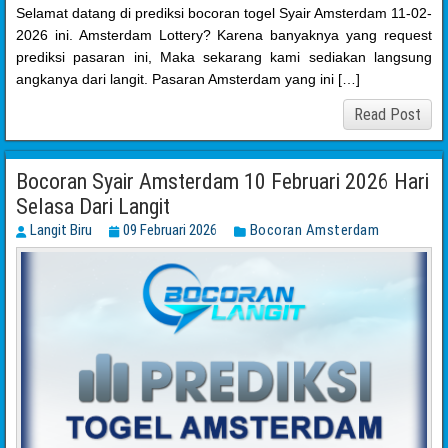
Selamat datang di prediksi bocoran togel Syair Amsterdam 11-02-
2026 ini. Amsterdam Lottery? Karena banyaknya yang request
prediksi pasaran ini, Maka sekarang kami sediakan langsung
angkanya dari langit. Pasaran Amsterdam yang ini […]
Read Post
Bocoran Syair Amsterdam 10 Februari 2026 Hari
Selasa Dari Langit
Langit Biru
09 Februari 2026
Bocoran Amsterdam