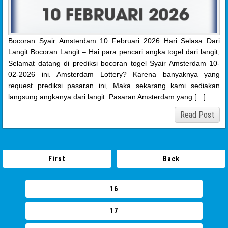
Bocoran Syair Amsterdam 10 Februari 2026 Hari Selasa Dari
Langit Bocoran Langit – Hai para pencari angka togel dari langit,
Selamat datang di prediksi bocoran togel Syair Amsterdam 10-
02-2026 ini. Amsterdam Lottery? Karena banyaknya yang
request prediksi pasaran ini, Maka sekarang kami sediakan
langsung angkanya dari langit. Pasaran Amsterdam yang […]
Read Post
First
Back
16
17