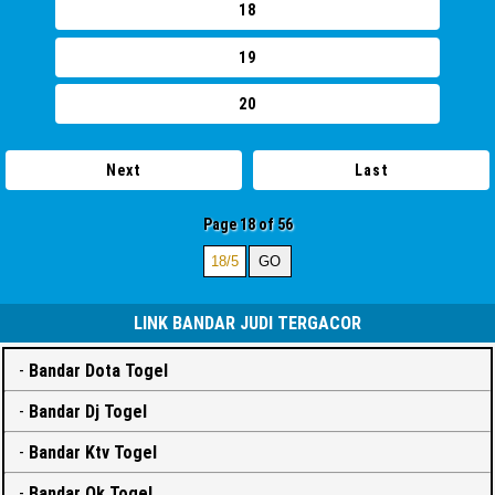
18
19
20
Next
Last
Page 18 of 56
LINK BANDAR JUDI TERGACOR
-
Bandar Dota Togel
-
Bandar Dj Togel
-
Bandar Ktv Togel
-
Bandar Ok Togel