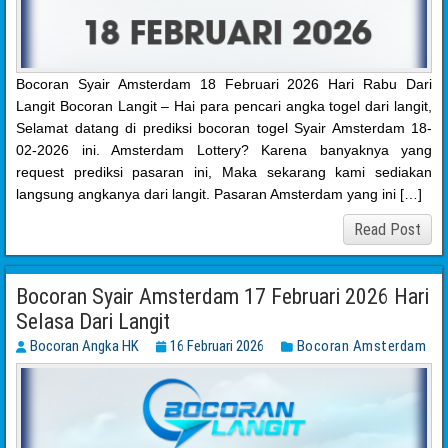
Bocoran Syair Amsterdam 18 Februari 2026 Hari Rabu Dari
Langit Bocoran Langit – Hai para pencari angka togel dari langit,
Selamat datang di prediksi bocoran togel Syair Amsterdam 18-
02-2026 ini. Amsterdam Lottery? Karena banyaknya yang
request prediksi pasaran ini, Maka sekarang kami sediakan
langsung angkanya dari langit. Pasaran Amsterdam yang ini […]
Read Post
Bocoran Syair Amsterdam 17 Februari 2026 Hari
Selasa Dari Langit
Bocoran Angka HK
16 Februari 2026
Bocoran Amsterdam