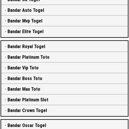
-
Bandar Auto Togel
-
Bandar Mvp Togel
-
Bandar Elite Togel
-
Bandar Royal Togel
-
Bandar Platinum Toto
-
Bandar Vip Toto
-
Bandar Boss Toto
-
Bandar Max Toto
-
Bandar Platinum Slot
-
Bandar Crown Togel
-
Bandar Oscar Togel