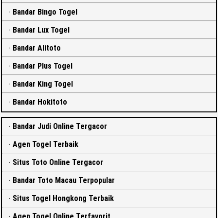
-
Bandar Bingo Togel
-
Bandar Lux Togel
-
Bandar Alitoto
-
Bandar Plus Togel
-
Bandar King Togel
-
Bandar Hokitoto
-
Bandar Judi Online Tergacor
-
Agen Togel Terbaik
-
Situs Toto Online Tergacor
-
Bandar Toto Macau Terpopular
-
Situs Togel Hongkong Terbaik
-
Agen Togel Online Terfavorit